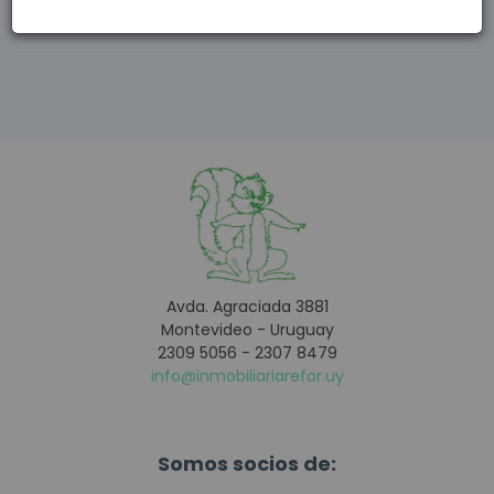
Contacto |
Descargar
Avda. Agraciada 3881
Montevideo - Uruguay
2309 5056 - 2307 8479
info@inmobiliariarefor.uy
Somos socios de: