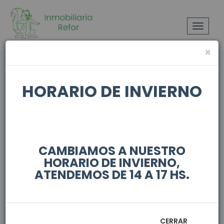
Toggle
navigat
×
Documentos
HORARIO DE INVIERNO
Declaracion Jurada |
Descargar
CAMBIAMOS A NUESTRO
HORARIO DE INVIERNO,
ATENDEMOS DE 14 A 17 HS.
Formulario Solicitud Alquileres |
Descargar
CERRAR