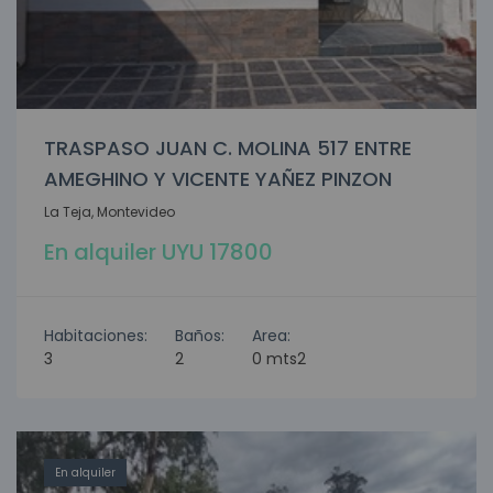
TRASPASO JUAN C. MOLINA 517 ENTRE
AMEGHINO Y VICENTE YAÑEZ PINZON
La Teja, Montevideo
En alquiler UYU 17800
Habitaciones:
Baños:
Area:
3
2
0 mts2
En alquiler