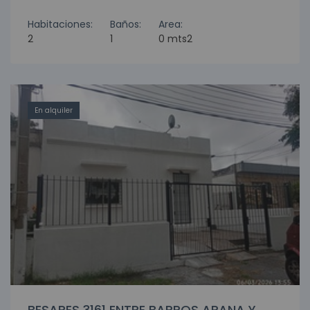
Habitaciones:
Baños:
Area:
2
1
0 mts2
En alquiler
BESARES 3161 ENTRE BARROS ARANA Y