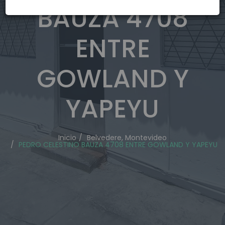
BAUZA 4708
ENTRE
GOWLAND Y
YAPEYU
Inicio
Belvedere, Montevideo
PEDRO CELESTINO BAUZA 4708 ENTRE GOWLAND Y YAPEYU